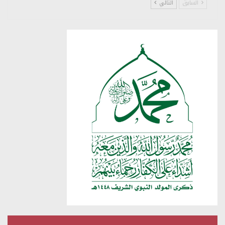
السابق
التالي