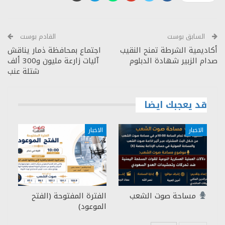
السابق بوست
القادم بوست
أكاديمية الشرطة تمنح النقيب
اجتماع بمحافظة ذمار يناقش
صدام الزبير شهادة الدبلوم
آليات زارعة مليون و300 ألف
شتلة عنب
قد يعجبك ايضا
الاخبار
الاخبار
مساحة صوت الشعب
الفترة المفتوحة (الفتح
الموعود)