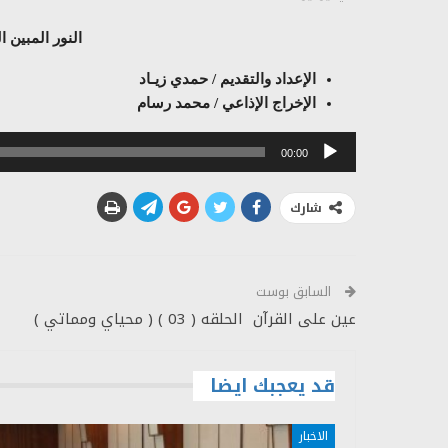
النور المبين الروم 21 – 
الإعداد والتقديم / حمدي زيـاد
الإخراج الإذاعي / محمد رسام
مشغل
00:00
الصوت
شارك
السابق بوست
عين على القرآن الحلقه ( 03 ) ( محياي ومماتي )
قد يعجبك ايضا
الاخبار