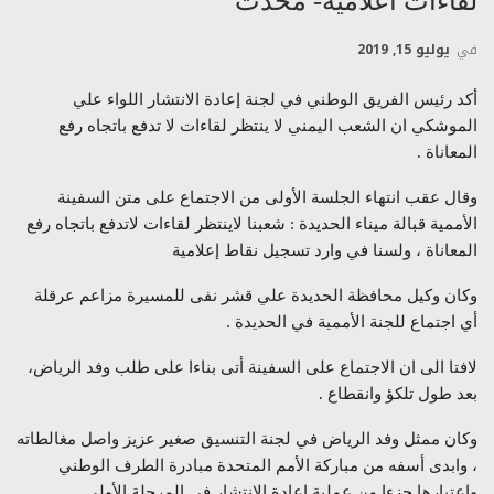
لقاءات اعلامية- محدث
في
يوليو 15, 2019
أكد رئيس الفريق الوطني في لجنة إعادة الانتشار اللواء علي
الموشكي ان الشعب اليمني لا ينتظر لقاءات لا تدفع باتجاه رفع
المعاناة .
وقال عقب انتهاء الجلسة الأولى من الاجتماع على متن السفينة
الأممية قبالة ميناء الحديدة : شعبنا لاينتظر لقاءات لاتدفع باتجاه رفع
المعاناة ، ولسنا في وارد تسجيل نقاط إعلامية
وكان وكيل محافظة الحديدة علي قشر نفى للمسيرة مزاعم عرقلة
أي اجتماع للجنة الأممية في الحديدة .
لافتا الى ان الاجتماع على السفينة أتى بناءا على طلب وفد الرياض،
بعد طول تلكؤ وانقطاع .
وكان ممثل وفد الرياض في لجنة التنسيق صغير عزيز واصل مغالطاته
، وابدى أسفه من مباركة الأمم المتحدة مبادرة الطرف الوطني
واعتبارها جزءا من عملية إعادة الانتشار في المرحلة الأولى.